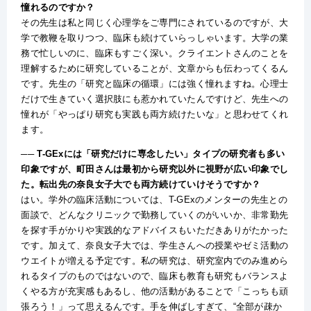
憧れるのですか？
その先生は私と同じく心理学をご専門にされているのですが、大
学で教鞭を取りつつ、臨床も続けていらっしゃいます。大学の業
務で忙しいのに、臨床もすごく深い。クライエントさんのことを
理解するために研究していることが、文章からも伝わってくるん
です。先生の「研究と臨床の循環」には強く憧れますね。心理士
だけで生きていく選択肢にも惹かれていたんですけど、先生への
憧れが「やっぱり研究も実践も両方続けたいな」と思わせてくれ
ます。
── T-GExには「研究だけに専念したい」タイプの研究者も多い
印象ですが、町田さんは最初から研究以外に視野が広い印象でし
た。転出先の奈良女子大でも両方続けていけそうですか？
はい。学外の臨床活動については、T-GExのメンターの先生との
面談で、どんなクリニックで勤務していくのがいいか、非常勤先
を探す手がかりや実践的なアドバイスもいただきありがたかった
です。加えて、奈良女子大では、学生さんへの授業やゼミ活動の
ウエイトが増える予定です。私の研究は、研究室内でのみ進めら
れるタイプのものではないので、臨床も教育も研究もバランスよ
くやる方が充実感もあるし、他の活動があることで「こっちも頑
張ろう！」って思えるんです。手を伸ばしすぎて、“全部が疎か