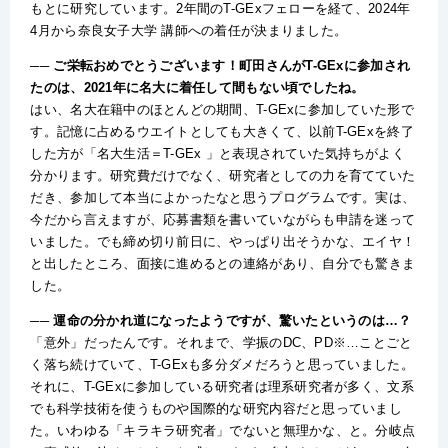
もとに研究しています。2年間のT-GExフェローを経て、2024年
4月から奈良女子大学 講師への着任が決まりました。
── ご栄転おめでとうございます！町田さんがT-GExに参加され
たのは、2021年に名大に着任して間もない頃でしたね。
はい、名大在籍中のほとんどの期間、T-GExに参加していた形で
す。記憶に占めるウエイトとしても大きくて、以前T-GExを終了
した方が「名大生活＝T-GEx 」と表現されていた気持ちがよく
分かります。研究費だけでなく、研究者としての力を育てていた
だき、参加して本当によかったなと思うプログラムです。実は、
今だから言えますが、応募書類を書いていながらも申請を迷って
いました。でも締め切り前日に、やっぱり出そうかな、エイヤ！
と出したところ、面接に進めるとの連絡があり、自分でも驚きま
した。
── 運命の分かれ道になったようですが、驚いたというのは…？
「意外」だったんです。それまで、学振のDC、PD※…ことごと
く落ち続けていて、T-GExも多分ダメだろうと思っていました。
それに、T-GExに参加している研究者は理系研究者が多く、文系
でも科学技術を使うものや国際的な研究内容だと思っていまし
た。いわゆる「キラキラ研究者」でないと無理かな、と。分岐点