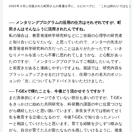
2022年３月に出版された町田さんの著書を手に。エピローグに、「これは終わりではなく
── メンタリングプログラムの活用の仕方はそれぞれですが、町
田さんはそんなふうに活用されたんですね。
私の場合は、教育発達科学研究科などにご在籍の心理学の研究者
と知り合いになりたいな、と思っていたので、メンターの先生が
教育発達科学研究科の方だったことはありがたかったです。いき
なりメールを送ったら不審に思われてしまうかな、と心配があっ
たのですが、「メンタリングプログラムでご相談したいんです」
と前置きがあると連絡しやすいですよね。面談では、研究内容を
ブラッシュアップさせるだけではなく、任期つきの名大のポジシ
ョンの「次」についてもアドバイスをいただけました。
── T-GExで得たことを、今後どう活かせそうですか？
まだ具体的にイメージできていない部分も多いのですが、T-GEx
をきっかけに始めた共同研究を、科研費の課題の中に位置づけな
がら継続したいと思い描いています。奈良女子大では初めてゼミ
生を教育する立場になるので、今後T-GEx で知り合ったメンバ
ーと相談していけたらと思います。育てる経験を少しずつ積みな
がら、自分が育てた人が新たなものを残していけるように、後進