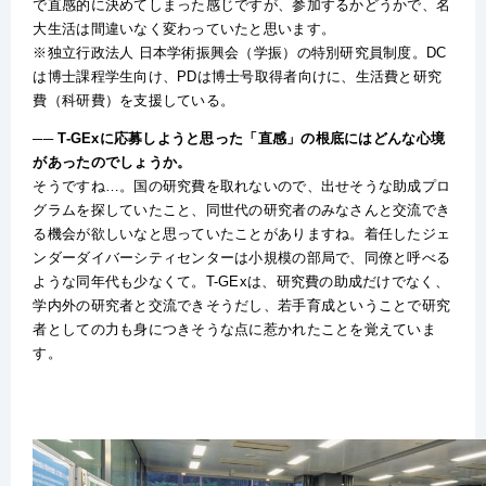
で直感的に決めてしまった感じですが、参加するかどうかで、名
大生活は間違いなく変わっていたと思います。
※独立行政法人 日本学術振興会（学振）の特別研究員制度。DC
は博士課程学生向け、PDは博士号取得者向けに、生活費と研究
費（科研費）を支援している。
── T-GExに応募しようと思った「直感」の根底にはどんな心境
があったのでしょうか。
そうですね…。国の研究費を取れないので、出せそうな助成プロ
グラムを探していたこと、同世代の研究者のみなさんと交流でき
る機会が欲しいなと思っていたことがありますね。着任したジェ
ンダーダイバーシティセンターは小規模の部局で、同僚と呼べる
ような同年代も少なくて。T-GExは、研究費の助成だけでなく、
学内外の研究者と交流できそうだし、若手育成ということで研究
者としての力も身につきそうな点に惹かれたことを覚えていま
す。