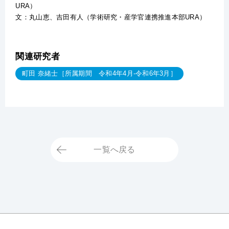
URA）
文：丸山恵、吉田有人（学術研究・産学官連携推進本部URA）
関連研究者
町田 奈緒士［所属期間 令和4年4月-令和6年3月］
一覧へ戻る