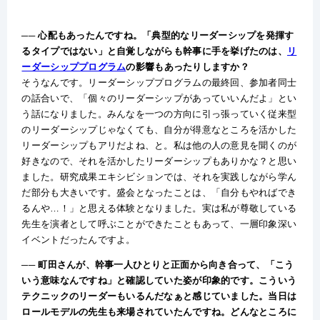
── 心配もあったんですね。「典型的なリーダーシップを発揮す
るタイプではない」と自覚しながらも幹事に手を挙げたのは、
リ
ーダーシッププログラム
の影響もあったりしますか？
そうなんです。リーダーシッププログラムの最終回、参加者同士
の話合いで、「個々のリーダーシップがあっていいんだよ」とい
う話になりました。みんなを一つの方向に引っ張っていく従来型
のリーダーシップじゃなくても、自分が得意なところを活かした
リーダーシップもアリだよね、と。私は他の人の意見を聞くのが
好きなので、それを活かしたリーダーシップもありかな？と思い
ました。研究成果エキシビションでは、それを実践しながら学ん
だ部分も大きいです。盛会となったことは、「自分もやればでき
るんや…！」と思える体験となりました。実は私が尊敬している
先生を演者として呼ぶことができたこともあって、一層印象深い
イベントだったんですよ。
── 町田さんが、幹事一人ひとりと正面から向き合って、「こう
いう意味なんですね」と確認していた姿が印象的です。こういう
テクニックのリーダーもいるんだなぁと感じていました。当日は
ロールモデルの先生も来場されていたんですね。どんなところに