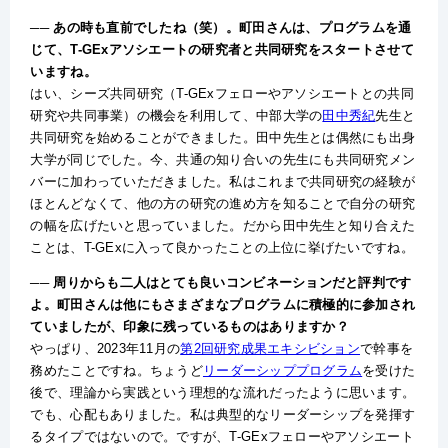
── あの時も直前でしたね（笑）。町田さんは、プログラムを通
じて、T-GExアソシエートの研究者と共同研究をスタートさせて
いますね。
はい、シーズ共同研究（T-GExフェローやアソシエートとの共同
研究や共同事業）の機会を利用して、中部大学の
田中秀紀
先生と
共同研究を始めることができました。田中先生とは偶然にも出身
大学が同じでした。今、共通の知り合いの先生にも共同研究メン
バーに加わっていただきました。私はこれまで共同研究の経験が
ほとんどなくて、他の方の研究の進め方を知ることで自分の研究
の幅を広げたいと思っていました。だから田中先生と知り合えた
ことは、T-GExに入って良かったことの上位に挙げたいですね。
── 周りからも二人はとても良いコンビネーションだと評判です
よ。町田さんは他にもさまざまなプログラムに積極的に参加され
ていましたが、印象に残っているものはありますか？
やっぱり、2023年11月の
第2回研究成果エキシビション
で幹事を
務めたことですね。ちょうど
リーダーシッププログラム
を受けた
後で、理論から実践という理想的な流れだったように思います。
でも、心配もありました。私は典型的なリーダーシップを発揮す
るタイプではないので。ですが、T-GExフェローやアソシエート