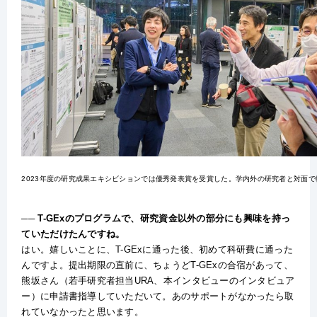
2023年度の研究成果エキシビションでは優秀発表賞を受賞した。学内外の研究者と対面
── T-GExのプログラムで、研究資金以外の部分にも興味を持っ
ていただけたんですね。
はい。嬉しいことに、T-GExに通った後、初めて科研費に通った
んですよ。提出期限の直前に、ちょうどT-GExの合宿があって、
熊坂さん（若手研究者担当URA、本インタビューのインタビュア
ー）に申請書指導していただいて。あのサポートがなかったら取
れていなかったと思います。