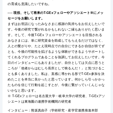
の育成も意識したいですね。
── 現役、そして将来のT-GExフェローやアソシエート※にメッ
セージをお願いします。
まずはお世話になったみなさまに感謝の気持ちをお伝えしたいで
す。今後の研究で繋がれるかもしれないご縁もありがたく思いま
す。そして、今後T-GEx フェローやアソシエートを目指される
みなさまには、単に研究資金を助成してもらえるだけではなく、
人との繋がりや、たとえ現時点での自分にできるか自信が持てず
とも、今後の可能性を拡げるような体験ができるようサポートし
てくれるプログラムであることを強調してお伝えしたいです。今
日のインタビューにもありましたが、自分としては欠点に思うと
ころが「他者からはむしろ長所として映るんだ！」と気づけるこ
とも多くありました。私は、直感に導かれる形でT-GEx参加を決
めたことを本当に良かったと思っています。何かしら引っかかっ
たものを信じて行動を起こすとが、今後に繋がっていくんじゃな
いかなと思います。
※ T-GExフェローは名古屋大学・岐阜大学の研究者、T-GExアソ
シエートは東海圏の連携学術機関の研究者
インタビュー：熊坂真由子（学術研究・産学官連携推進本部