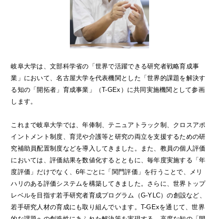
岐阜大学は、文部科学省の「世界で活躍できる研究者戦略育成事
業」において、名古屋大学を代表機関とした「世界的課題を解決す
る知の「開拓者」育成事業」（T-GEx）に共同実施機関として参画
します。
これまで岐阜大学では、年俸制、テニュアトラック制、クロスアポ
イントメント制度、育児や介護等と研究の両立を支援するための研
究補助員配置制度などを導入してきました。また、教員の個人評価
においては、評価結果を数値化するとともに、毎年度実施する「年
度評価」だけでなく、6年ごとに「関門評価」を行うことで、メリ
ハリのある評価システムを構築してきました。さらに、世界トップ
レベルを目指す若手研究者育成プログラム（G-YLC）の創設など、
若手研究人材の育成にも取り組んでいます。T-GExを通じて、世界
的な課題への創造性にあふれた解決策を実現する、高度な知の「開