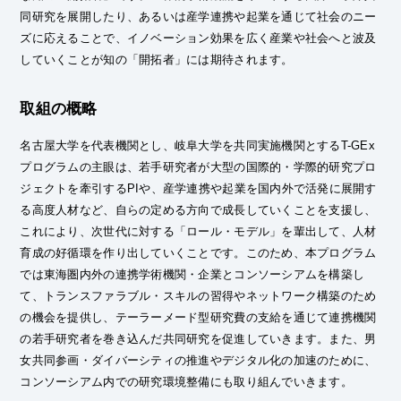
同研究を展開したり、あるいは産学連携や起業を通じて社会のニー
ズに応えることで、イノベーション効果を広く産業や社会へと波及
していくことが知の「開拓者」には期待されます。
取組の概略
名古屋大学を代表機関とし、岐阜大学を共同実施機関とするT-GEx
プログラムの主眼は、若手研究者が大型の国際的・学際的研究プロ
ジェクトを牽引するPIや、産学連携や起業を国内外で活発に展開す
る高度人材など、自らの定める方向で成長していくことを支援し、
これにより、次世代に対する「ロール・モデル」を輩出して、人材
育成の好循環を作り出していくことです。このため、本プログラム
では東海圏内外の連携学術機関・企業とコンソーシアムを構築し
て、トランスファラブル・スキルの習得やネットワーク構築のため
の機会を提供し、テーラーメード型研究費の支給を通じて連携機関
の若手研究者を巻き込んだ共同研究を促進していきます。また、男
女共同参画・ダイバーシティの推進やデジタル化の加速のために、
コンソーシアム内での研究環境整備にも取り組んでいきます。