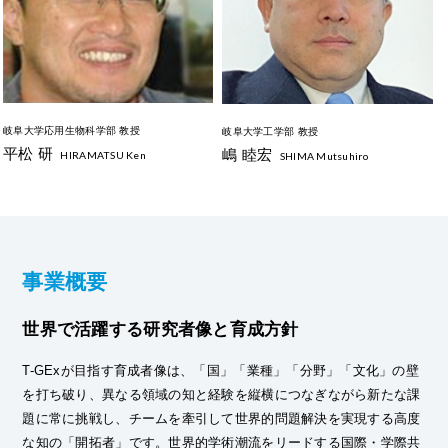
岐阜大学応用生物科学部 教授
岐阜大学工学部 教授
平松 研
嶋 睦宏
HIRAMATSU Ken
SHIMA Mutsuhiro
事業概要
世界で活躍する研究者像と育成方針
T-GExが目指す育成者像は、「国」「業種」「分野」「文化」の壁
を打ち破り、異なる領域の知と経験を縦横につなぎながら新たな課
題に常に挑戦し、チームを牽引して世界的問題解決を実現する高度
な知の「開拓者」です。世界的学術潮流をリードする国際・学際共