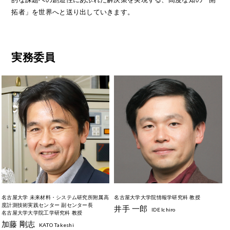
拓者」を世界へと送り出していきます。
実務委員
名古屋大学 未来材料・システム研究所附属高
名古屋大学大学院情報学研究科 教授
度計測技術実践センター 副センター長
井手 一郎
IDE Ichiro
名古屋大学大学院工学研究科 教授
加藤 剛志
KATO Takeshi