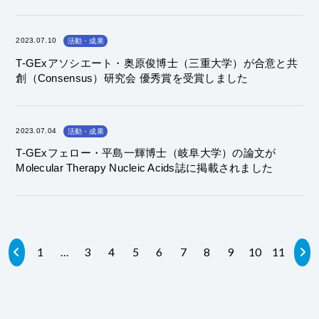
2023.07.10
活動・成果
T-GExアソシエート・奥原俊博士（三重大学）が合意と共
創（Consensus）研究会 優秀賞を受賞しました
2023.07.04
活動・成果
T-GExフェロー・平島一輝博士（岐阜大学）の論文が
Molecular Therapy Nucleic Acids誌に掲載されました
1
…
3
4
5
6
7
8
9
10
11