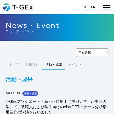
JP
EN
News・Event
ニュース・イベント
すべて
お知らせ
活動・成果
イベント
活動・成果
2023.11.15
活動・成果
T-GExアソシエート・新谷正嶺博士（中部大学）が中部大
学にて、教職員および学生向けのchatGPTのデータ分析活
用紹介の講演を行いました