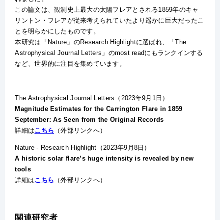
この論文は、観測史上最大の太陽フレアとされる
1859
年のキャ
リントン・フレアが従来考えられていたより遥かに巨大だったこ
とを明らかにしたものです。
本研究は「
Nature
」の
Research Highlight
に選ばれ、「
The
Astrophysical Journal Letters」
の
most read
にもランクインする
など、世界的に注目を集めています。
The Astrophysical Journal Letters（2023年9月1日）
Magnitude Estimates for the Carrington Flare in 1859
September: As Seen from the Original Records
詳細は
こちら
（外部リンクへ）
Nature - Research Highlight（2023年9月8日）
A historic solar flare’s huge intensity is revealed by new
tools
詳細は
こちら
（外部リンクへ）
関連研究者