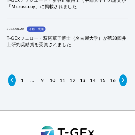
T-GExアソシエート・新谷正嶺博士（中部大学）の論文が
「Microscopy」に掲載されました
2022.06.29
活動・成果
T-GExフェロー・萩尾華子博士（名古屋大学）が第38回井
上研究奨励賞を受賞されました
1
…
9
10
11
12
13
14
15
16