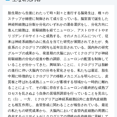
胎生期から生後にわたって時々刻々と進行する脳発生は、種々の
ステップが緻密に制御されて成り立っている。脳室面で誕生した
神経幹細胞は分裂か分化のいずれかの運命選択をし、分化方向に
進んだ細胞は、前駆細胞を経てニューロン、アストロサイトやオ
リゴデンドロサイトへと成熟する。そのメカニズムについて、従
来は神経系細胞のみに焦点を当てた研究が展開されてきたが、免
疫系のミクログリアの関与も近年注目されている。国内外の研究
グループの成果から、発達期の大脳においてミクログリアが神経
前駆細胞の分化の促進や数の調節、ニューロンの配置を制御して
いることが分かってきた。興味深いことに、ミクログリアは胎齢
の進行に伴い大脳内での分布を変化させる。私たちは最近、胎生
中期に特徴的なミクログリアの移動メカニズムを明らかにし、皮
質板と呼ばれる成熟ニューロンが蓄積する領域から一時的に離れ
ることによって、その場に存在するニューロンの最終的な成熟プ
ロセスを乱さぬよう自身の居場所調節を行っていることを見出し
た（1）。一方、ミクログリアは神経系細胞以外に血管内皮細胞
とも相互作用し、血管形成に関わることが報告されている。最近
の私たちの研究成果から、大脳内において血管内皮細胞の周囲に
存在するペリサイトがミクログリアの増殖や生存維持に貢献して