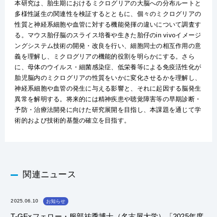
本研究は、胎生期におけるミクログリアの大脳への分布ルートと
多様性誕生の関連性を検証するとともに、個々のミクログリアの
性質と神経系細胞や血管に対する機能発揮の違いについて調査す
る。マウス胎仔脳のスライス培養や生きた胎仔のin vivoイメージ
ングシステム技術の開発・改良を行い、細胞同士の相互作用の意
義を理解し、ミクログリアの機能的役割を明らかにする。さら
に、母体のウイルス・細菌感染症、低栄養等による免疫活性化が
胎児脳内のミクログリアの性質をいかに変化させるかを理解し、
神経系細胞や血管の発生に与える影響と、それに起因する脳発生
異常を解明する。将来的には精神疾患や聴覚障害等の早期診断・
予防・治療法開発に向けた研究展開を目指し、本課題を通じて学
術的および技術的基盤の確立を目指す。
関連ニュース
2025.06.10
お知らせ
T-GExフェロー・服部祐季博士（名古屋大学）「2025年度