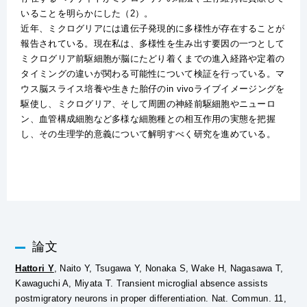
いることを明らかにした（2）。
近年、ミクログリアには遺伝子発現的に多様性が存在することが
報告されている。現在私は、多様性を生み出す要因の一つとして
ミクログリア前駆細胞が脳にたどり着くまでの進入経路や定着の
タイミングの違いが関わる可能性について検証を行っている。マ
ウス脳スライス培養や生きた胎仔のin vivoライブイメージングを
駆使し、ミクログリア、そして周囲の神経前駆細胞やニューロ
ン、血管構成細胞など多様な細胞種との相互作用の実態を把握
し、その生理学的意義について解明すべく研究を進めている。
論文
Hattori Y
, Naito Y, Tsugawa Y, Nonaka S, Wake H, Nagasawa T,
Kawaguchi A, Miyata T. Transient microglial absence assists
postmigratory neurons in proper differentiation. Nat. Commun. 11,