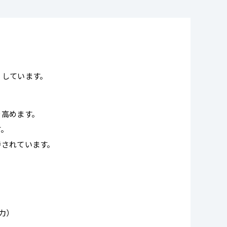
。
りしています。
を高めます。
す。
待されています。
力）