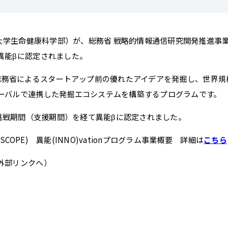
学生命健康科学部）が、総務省 戦略的情報通信研究開発推進事業（SCO
異能βに認定されました。
とは、総務省によるスタートアップ前の優れたアイデアを発掘し、世界
ーバルで連携した発掘エコシステムを構築するプログラムです。
の挑戦期間（支援期間）を経て異能βに認定されました。
OPE) 異能(INNO)vationプログラム事業概要 詳細は
こちら
外部リンクへ）
）