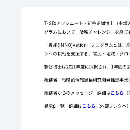
T-GExアソシエート・新谷正嶺博士（中部大
グラムにおいて「破壊チャレンジ」を経て
「異能(INNO)vation」プログラム
ンへの挑戦を支援する、官民・地域・グロ
新谷博士は2021年度に採択され、1年間
総務省 戦略的情報通信研究開発推進事業(SC
総務省からのメッセージ 詳細は
こちら
（
異能β一覧 詳細は
こちら
（外部リンクへ