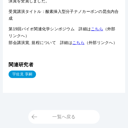
演賞を受賞しました。
受賞講演タイトル：酸素挿入型分子ナノカーボンの昆虫内合
成
第19回バイオ関連化学シンポジウム 詳細は
こちら
（外部
リンクへ）
部会講演賞, 規程について 詳細は
こちら
（外部リンクへ）
関連研究者
宇佐見 享嗣
一覧へ戻る