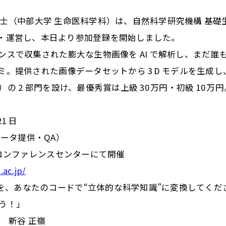
 博士（中部大学 生命医科学科）は、自然科学研究機構 基礎
5」 を企画・運営し、本日より参加登録を開始しました。
で収集された膨大な生物画像を AI で解析し、まだ誰も見た
。提供された画像データセットから 3 D モデルを生成
 2 部門を設け、最優秀賞は上級 30 万円・初級 10 
21 日
でデータ提供・QA）
岡崎コンファレンスセンターにて開催
.ac.jp/
像を、あなたのコードで“立体的な科学知識”に変換してくだ
う！」
 新谷 正嶺