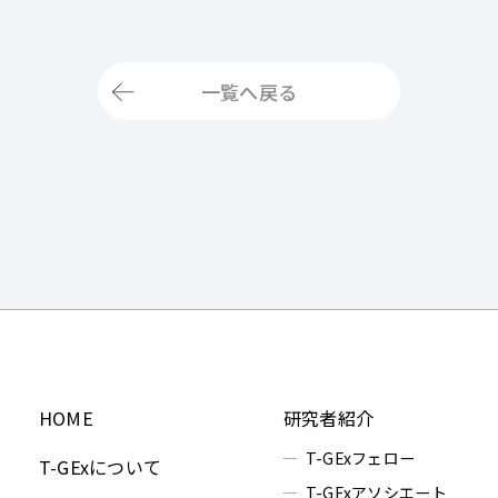
一覧へ戻る
HOME
研究者紹介
T-GExフェロー
T-GExについて
T-GExアソシエート